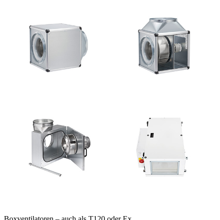
Boxventilatoren – auch als T120 oder Ex