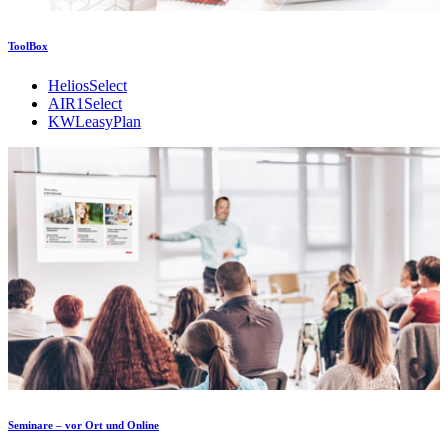
ToolBox
HeliosSelect
AIR1Select
KWLeasyPlan
Seminare – vor Ort und Online