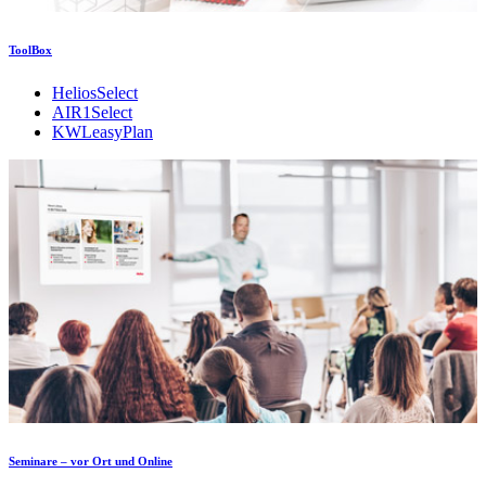
ToolBox
HeliosSelect
AIR1Select
KWLeasyPlan
Seminare – vor Ort und Online