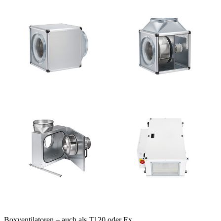
Boxventilatoren – auch als T120 oder Ex