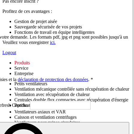
Pas encore inscrit ?
Profitez de ces avantages :
Gestion de projet aisée
Sauvegarde sécurisée de vos projets
Fonctions de travail en équipe intelligentes
 votre demande. Les formats pdf, jpg et png sont possibles jusqu'à un
Veuillez vous enregistrer
ici.
Logout
Produits
Service
Entreprise
sies et la
déclaration de protection des données
. *
Petits ventilateurs
Ventilation mécanique contrôlée sans récupération de chaleur
Ventilation avec récupération de chaleur
Centrales double flux compactes avec récupération d'énergie
Purificateurs d'air/Moniteurs CO
2
Ventilateurs axiaux et VAR
Caisson et ventilation centrifuges
Ventilateurs pour gaines circulaires
Ventilateurs pour gaines rectangulaires
Tourelles de toiture