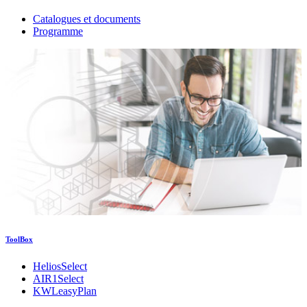
Catalogues et documents
Programme
ToolBox
HeliosSelect
AIR1Select
KWLeasyPlan