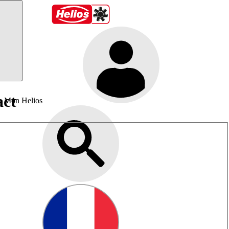
act
Mon Helios