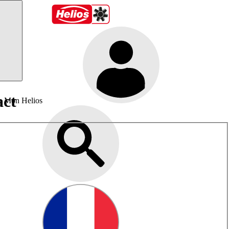
act
Mon Helios