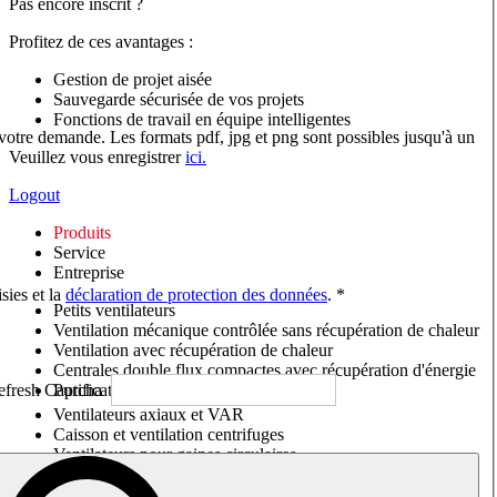
Pas encore inscrit ?
Profitez de ces avantages :
Gestion de projet aisée
Sauvegarde sécurisée de vos projets
Fonctions de travail en équipe intelligentes
 votre demande. Les formats pdf, jpg et png sont possibles jusqu'à un
Veuillez vous enregistrer
ici.
Logout
Produits
Service
Entreprise
sies et la
déclaration de protection des données
. *
Petits ventilateurs
Ventilation mécanique contrôlée sans récupération de chaleur
Ventilation avec récupération de chaleur
Centrales double flux compactes avec récupération d'énergie
Purificateurs d'air/Moniteurs CO
2
Ventilateurs axiaux et VAR
Caisson et ventilation centrifuges
Ventilateurs pour gaines circulaires
Ventilateurs pour gaines rectangulaires
Tourelles de toiture