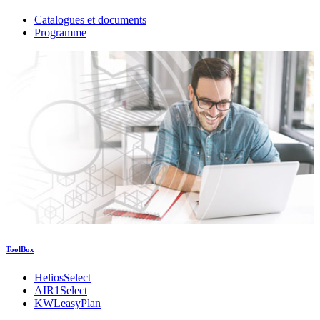
Catalogues et documents
Programme
ToolBox
HeliosSelect
AIR1Select
KWLeasyPlan