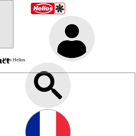
act
Mon Helios