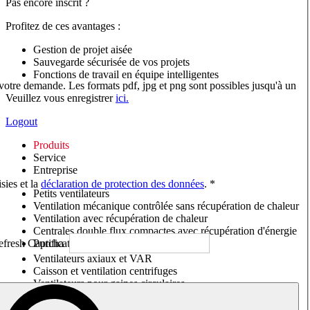
Pas encore inscrit ?
Profitez de ces avantages :
Gestion de projet aisée
Sauvegarde sécurisée de vos projets
Fonctions de travail en équipe intelligentes
 votre demande. Les formats pdf, jpg et png sont possibles jusqu'à un
Veuillez vous enregistrer
ici.
Logout
Produits
Service
Entreprise
sies et la
déclaration de protection des données
. *
Petits ventilateurs
Ventilation mécanique contrôlée sans récupération de chaleur
Ventilation avec récupération de chaleur
Centrales double flux compactes avec récupération d'énergie
Purificateurs d'air/Moniteurs CO
2
Ventilateurs axiaux et VAR
Caisson et ventilation centrifuges
Ventilateurs pour gaines circulaires
Ventilateurs pour gaines rectangulaires
Tourelles de toiture