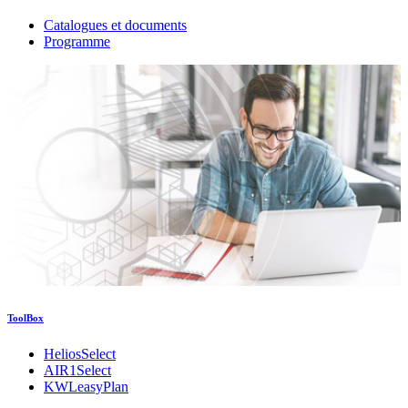
Catalogues et documents
Programme
ToolBox
HeliosSelect
AIR1Select
KWLeasyPlan