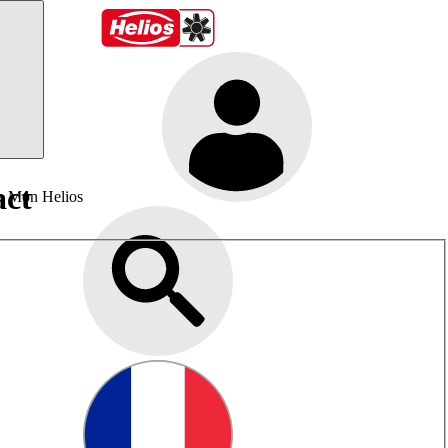
act
Mon Helios