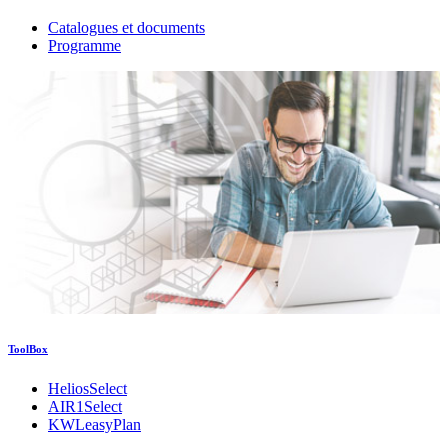
Catalogues et documents
Programme
ToolBox
HeliosSelect
AIR1Select
KWLeasyPlan