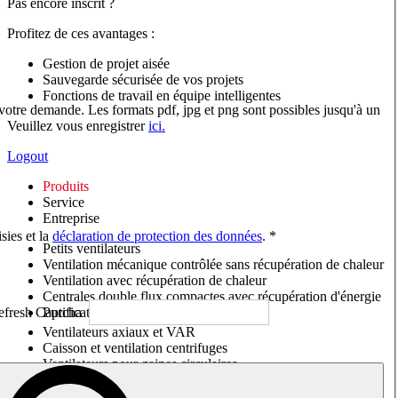
Pas encore inscrit ?
Profitez de ces avantages :
Gestion de projet aisée
Sauvegarde sécurisée de vos projets
Fonctions de travail en équipe intelligentes
 votre demande. Les formats pdf, jpg et png sont possibles jusqu'à un
Veuillez vous enregistrer
ici.
Logout
Produits
Service
Entreprise
sies et la
déclaration de protection des données
. *
Petits ventilateurs
Ventilation mécanique contrôlée sans récupération de chaleur
Ventilation avec récupération de chaleur
Centrales double flux compactes avec récupération d'énergie
Purificateurs d'air/Moniteurs CO
2
Ventilateurs axiaux et VAR
Caisson et ventilation centrifuges
Ventilateurs pour gaines circulaires
Ventilateurs pour gaines rectangulaires
Tourelles de toiture