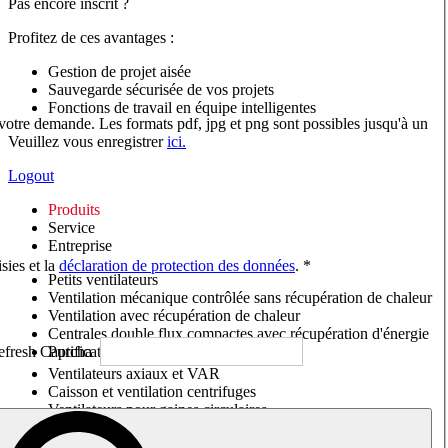
Pas encore inscrit ?
Profitez de ces avantages :
Gestion de projet aisée
Sauvegarde sécurisée de vos projets
Fonctions de travail en équipe intelligentes
 votre demande. Les formats pdf, jpg et png sont possibles jusqu'à un
Veuillez vous enregistrer
ici.
Logout
Produits
Service
Entreprise
sies et la
déclaration de protection des données
. *
Petits ventilateurs
Ventilation mécanique contrôlée sans récupération de chaleur
Ventilation avec récupération de chaleur
Centrales double flux compactes avec récupération d'énergie
Purificateurs d'air/Moniteurs CO
2
Ventilateurs axiaux et VAR
Caisson et ventilation centrifuges
Ventilateurs pour gaines circulaires
Ventilateurs pour gaines rectangulaires
Tourelles de toiture