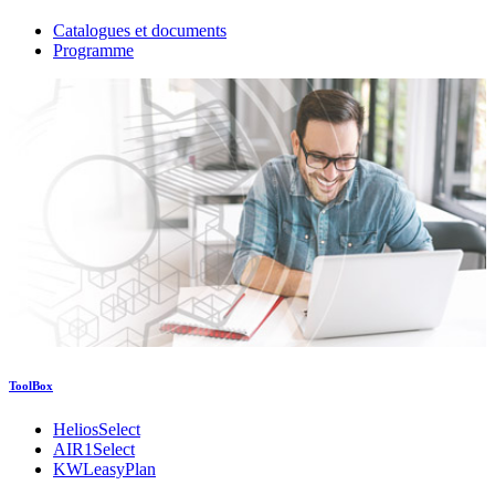
Catalogues et documents
Programme
ToolBox
HeliosSelect
AIR1Select
KWLeasyPlan