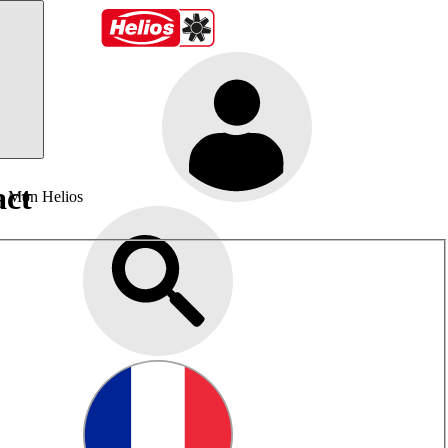
act
Mon Helios