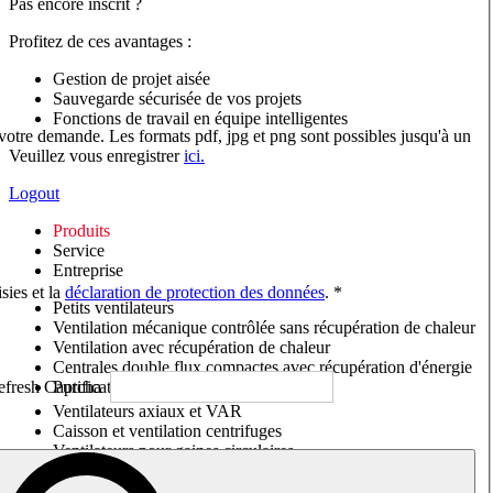
Pas encore inscrit ?
Profitez de ces avantages :
Gestion de projet aisée
Sauvegarde sécurisée de vos projets
Fonctions de travail en équipe intelligentes
 votre demande. Les formats pdf, jpg et png sont possibles jusqu'à un
Veuillez vous enregistrer
ici.
Logout
Produits
Service
Entreprise
sies et la
déclaration de protection des données
. *
Petits ventilateurs
Ventilation mécanique contrôlée sans récupération de chaleur
Ventilation avec récupération de chaleur
Centrales double flux compactes avec récupération d'énergie
Purificateurs d'air/Moniteurs CO
2
Ventilateurs axiaux et VAR
Caisson et ventilation centrifuges
Ventilateurs pour gaines circulaires
Ventilateurs pour gaines rectangulaires
Tourelles de toiture