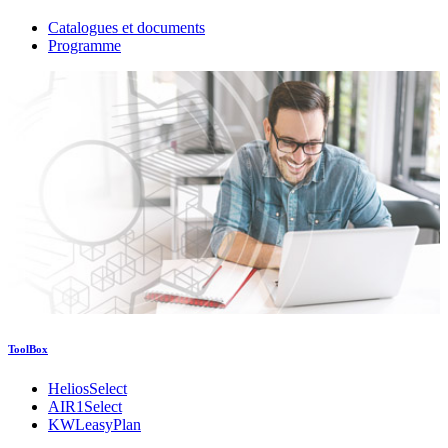
Catalogues et documents
Programme
ToolBox
HeliosSelect
AIR1Select
KWLeasyPlan