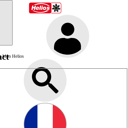
act
Mon Helios