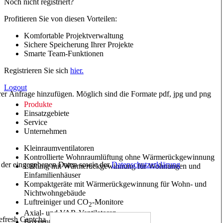
Noch nicht registriert?
Profitieren Sie von diesen Vorteilen:
Komfortable Projektverwaltung
Sichere Speicherung Ihrer Projekte
Smarte Team-Funktionen
Registrieren Sie sich
hier.
Logout
hrer Anfrage hinzufügen. Möglich sind die Formate pdf, jpg und png
Produkte
Einsatzgebiete
Service
Unternehmen
Kleinraumventilatoren
Kontrollierte Wohnraumlüftung ohne Wärmerückgewinnung
ng der eingegebenen Daten sowie der
Datenschutzerklärung
Lüftung mit Wärmerückgewinnung für Wohnungen und
Einfamilienhäuser
Kompaktgeräte mit Wärmerückgewinnung für Wohn- und
Nichtwohngebäude
Luftreiniger und CO
-Monitore
2
Axial- und VAR-Ventilatoren
Boxventilatoren