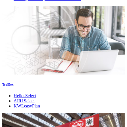
ToolBox
HeliosSelect
AIR1Select
KWLeasyPlan