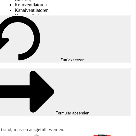
Rohrventilatoren
Kanalventilatoren
Dachventilatoren
Entrauchung, Rauchfreihaltung und Garagenlüftung
Impulsventilatoren
Explosionsgeschützte Ventilatoren
Messen. Steuern. Regeln.
Luftbehandlung
Mechanisches Zubehör
Zurücksetzen
Formular absenden
rt sind, müssen ausgefüllt werden.