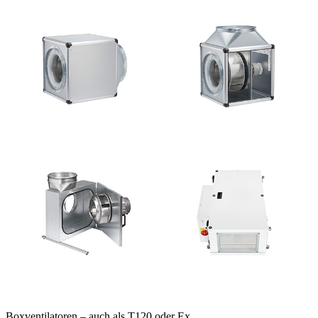
Boxventilatoren – auch als T120 oder Ex