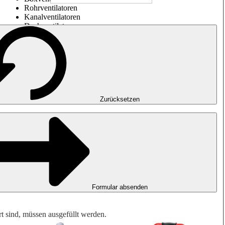
Rohrventilatoren
Kanalventilatoren
Dachventilatoren
Entrauchung, Rauchfreihaltung und Garagenlüftung
Impulsventilatoren
Explosionsgeschützte Ventilatoren
Messen. Steuern. Regeln.
Luftbehandlung
Mechanisches Zubehör
Zurücksetzen
Formular absenden
rt sind, müssen ausgefüllt werden.