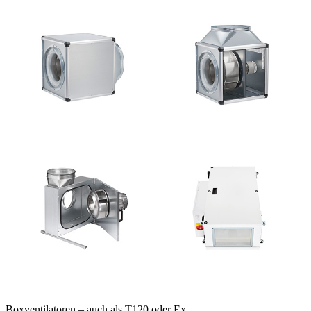
Boxventilatoren – auch als T120 oder Ex