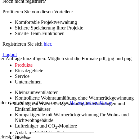
Noch nicht registriert?
Profitieren Sie von diesen Vorteilen:
Komfortable Projektverwaltung
Sichere Speicherung Ihrer Projekte
Smarte Team-Funktionen
Registrieren Sie sich
hier.
Logout
hrer Anfrage hinzufügen. Möglich sind die Formate pdf, jpg und png
Produkte
Einsatzgebiete
Service
Unternehmen
Kleinraumventilatoren
Kontrollierte Wohnraumlüftung ohne Wärmerückgewinnung
ng der eingegebenen Daten sowie der
Datenschutzerklärung
Lüftung mit Wärmerückgewinnung für Wohnungen und
Einfamilienhäuser
Kompaktgeräte mit Wärmerückgewinnung für Wohn- und
Nichtwohngebäude
Luftreiniger und CO
-Monitore
2
Axial- und VAR-Ventilatoren
Boxventilatoren