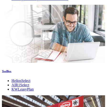
ToolBox
HeliosSelect
AIR1Select
KWLeasyPlan