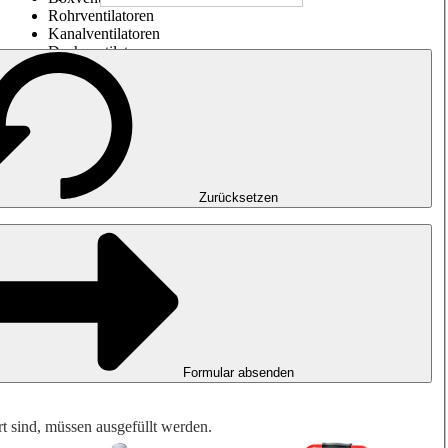
Rohrventilatoren
Kanalventilatoren
Dachventilatoren
Entrauchung, Rauchfreihaltung und Garagenlüftung
Impulsventilatoren
Explosionsgeschützte Ventilatoren
Messen. Steuern. Regeln.
Luftbehandlung
Mechanisches Zubehör
Zurücksetzen
Formular absenden
rt sind, müssen ausgefüllt werden.