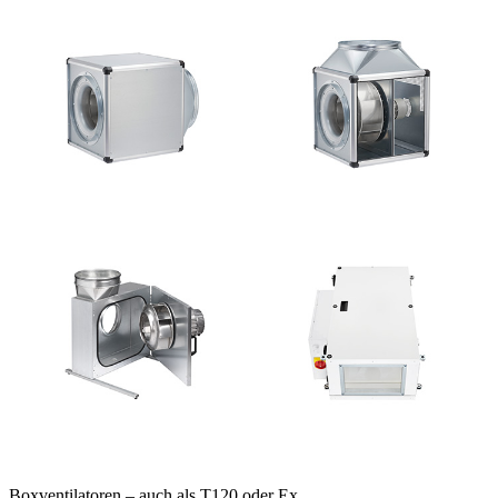
Boxventilatoren – auch als T120 oder Ex