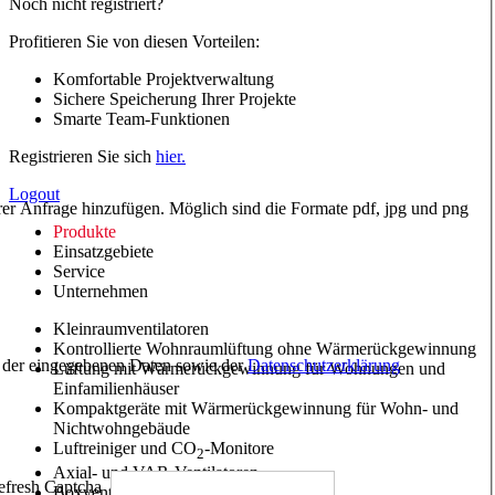
Noch nicht registriert?
Profitieren Sie von diesen Vorteilen:
Komfortable Projektverwaltung
Sichere Speicherung Ihrer Projekte
Smarte Team-Funktionen
Registrieren Sie sich
hier.
Logout
hrer Anfrage hinzufügen. Möglich sind die Formate pdf, jpg und png
Produkte
Einsatzgebiete
Service
Unternehmen
Kleinraumventilatoren
Kontrollierte Wohnraumlüftung ohne Wärmerückgewinnung
ng der eingegebenen Daten sowie der
Datenschutzerklärung
Lüftung mit Wärmerückgewinnung für Wohnungen und
Einfamilienhäuser
Kompaktgeräte mit Wärmerückgewinnung für Wohn- und
Nichtwohngebäude
Luftreiniger und CO
-Monitore
2
Axial- und VAR-Ventilatoren
Boxventilatoren