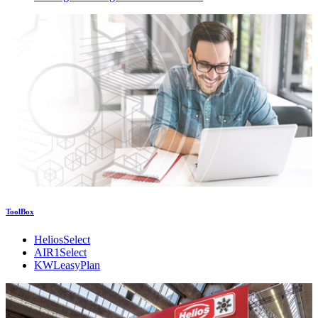
ToolBox
HeliosSelect
AIR1Select
KWLeasyPlan