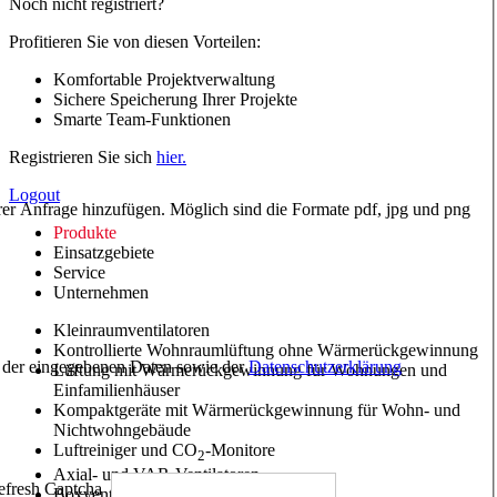
Noch nicht registriert?
Profitieren Sie von diesen Vorteilen:
Komfortable Projektverwaltung
Sichere Speicherung Ihrer Projekte
Smarte Team-Funktionen
Registrieren Sie sich
hier.
Logout
hrer Anfrage hinzufügen. Möglich sind die Formate pdf, jpg und png
Produkte
Einsatzgebiete
Service
Unternehmen
Kleinraumventilatoren
Kontrollierte Wohnraumlüftung ohne Wärmerückgewinnung
ng der eingegebenen Daten sowie der
Datenschutzerklärung
Lüftung mit Wärmerückgewinnung für Wohnungen und
Einfamilienhäuser
Kompaktgeräte mit Wärmerückgewinnung für Wohn- und
Nichtwohngebäude
Luftreiniger und CO
-Monitore
2
Axial- und VAR-Ventilatoren
Boxventilatoren