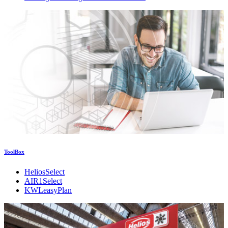
ToolBox
HeliosSelect
AIR1Select
KWLeasyPlan