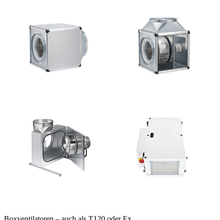
Boxventilatoren – auch als T120 oder Ex