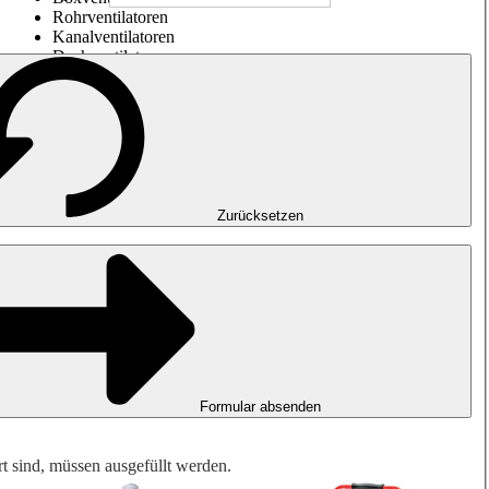
Rohrventilatoren
Kanalventilatoren
Dachventilatoren
Entrauchung, Rauchfreihaltung und Garagenlüftung
Impulsventilatoren
Explosionsgeschützte Ventilatoren
Messen. Steuern. Regeln.
Luftbehandlung
Mechanisches Zubehör
Zurücksetzen
Formular absenden
rt sind, müssen ausgefüllt werden.