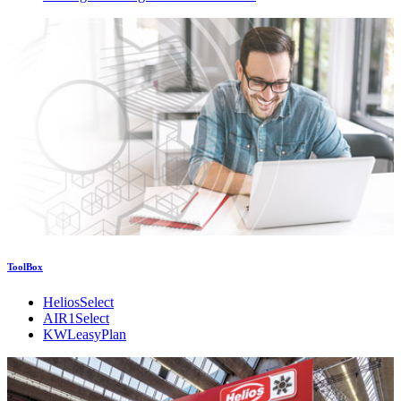
ToolBox
HeliosSelect
AIR1Select
KWLeasyPlan