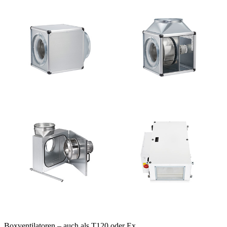
Boxventilatoren – auch als T120 oder Ex