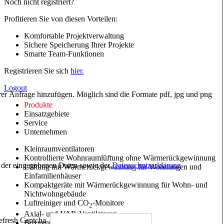
Noch nicht registriert?
Profitieren Sie von diesen Vorteilen:
Komfortable Projektverwaltung
Sichere Speicherung Ihrer Projekte
Smarte Team-Funktionen
Registrieren Sie sich
hier.
Logout
hrer Anfrage hinzufügen. Möglich sind die Formate pdf, jpg und png
Produkte
Einsatzgebiete
Service
Unternehmen
Kleinraumventilatoren
Kontrollierte Wohnraumlüftung ohne Wärmerückgewinnung
ng der eingegebenen Daten sowie der
Datenschutzerklärung
Lüftung mit Wärmerückgewinnung für Wohnungen und
Einfamilienhäuser
Kompaktgeräte mit Wärmerückgewinnung für Wohn- und
Nichtwohngebäude
Luftreiniger und CO
-Monitore
2
Axial- und VAR-Ventilatoren
Boxventilatoren