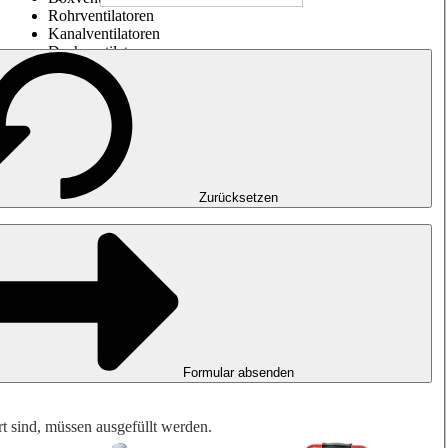
Rohrventilatoren
Kanalventilatoren
Dachventilatoren
Entrauchung, Rauchfreihaltung und Garagenlüftung
Impulsventilatoren
Explosionsgeschützte Ventilatoren
Messen. Steuern. Regeln.
Luftbehandlung
Mechanisches Zubehör
Zurücksetzen
Formular absenden
rt sind, müssen ausgefüllt werden.