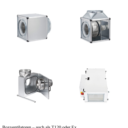
Boxventilatoren – auch als T120 oder Ex