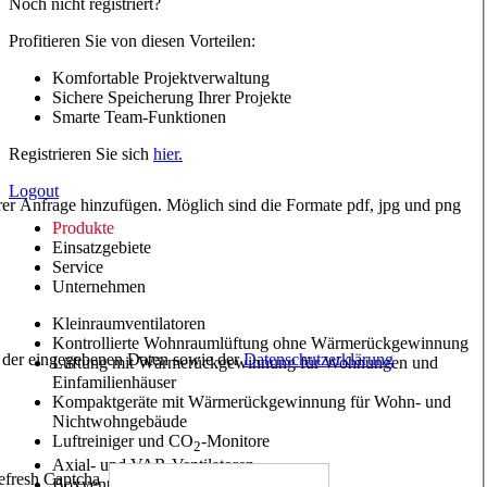
Noch nicht registriert?
Profitieren Sie von diesen Vorteilen:
Komfortable Projektverwaltung
Sichere Speicherung Ihrer Projekte
Smarte Team-Funktionen
Registrieren Sie sich
hier.
Logout
hrer Anfrage hinzufügen. Möglich sind die Formate pdf, jpg und png
Produkte
Einsatzgebiete
Service
Unternehmen
Kleinraumventilatoren
Kontrollierte Wohnraumlüftung ohne Wärmerückgewinnung
ng der eingegebenen Daten sowie der
Datenschutzerklärung
Lüftung mit Wärmerückgewinnung für Wohnungen und
Einfamilienhäuser
Kompaktgeräte mit Wärmerückgewinnung für Wohn- und
Nichtwohngebäude
Luftreiniger und CO
-Monitore
2
Axial- und VAR-Ventilatoren
Boxventilatoren