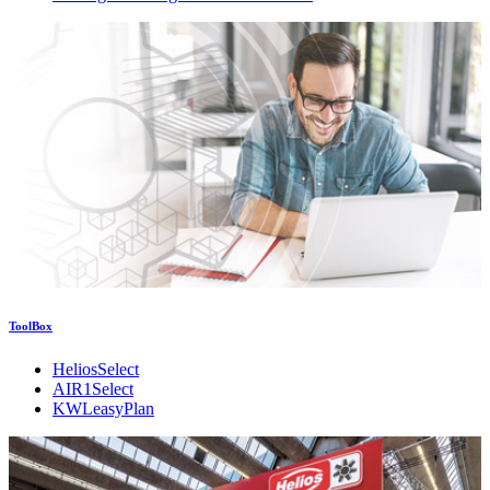
ToolBox
HeliosSelect
AIR1Select
KWLeasyPlan