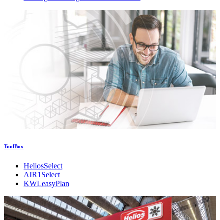
ToolBox
HeliosSelect
AIR1Select
KWLeasyPlan