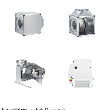
Boxventilatoren – auch als T120 oder Ex