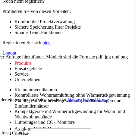
Noch nicht registriert?
Profitieren Sie von diesen Vorteilen:
Komfortable Projektverwaltung
Sichere Speicherung Ihrer Projekte
Smarte Team-Funktionen
Registrieren Sie sich
hier.
Logout
hrer Anfrage hinzufügen. Möglich sind die Formate pdf, jpg und png
Produkte
Einsatzgebiete
Service
Unternehmen
Kleinraumventilatoren
Kontrollierte Wohnraumlüftung ohne Wärmerückgewinnung
ng der eingegebenen Daten sowie der
Datenschutzerklärung
Lüftung mit Wärmerückgewinnung für Wohnungen und
Einfamilienhäuser
Kompaktgeräte mit Wärmerückgewinnung für Wohn- und
Nichtwohngebäude
Luftreiniger und CO
-Monitore
2
Axial- und VAR-Ventilatoren
Boxventilatoren