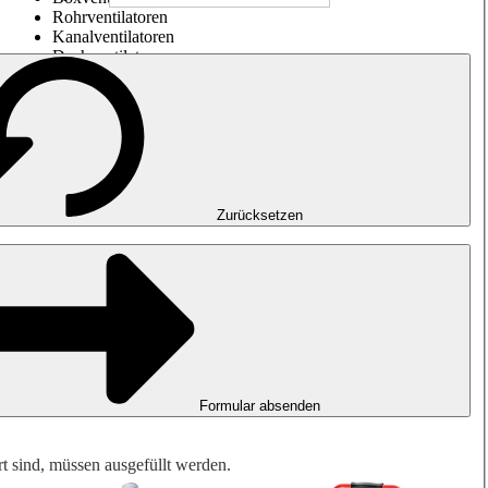
Rohrventilatoren
Kanalventilatoren
Dachventilatoren
Entrauchung, Rauchfreihaltung und Garagenlüftung
Impulsventilatoren
Explosionsgeschützte Ventilatoren
Messen. Steuern. Regeln.
Luftbehandlung
Mechanisches Zubehör
Zurücksetzen
Formular absenden
rt sind, müssen ausgefüllt werden.