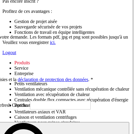
Pas encore inscrit ?
Profitez de ces avantages :
Gestion de projet aisée
Sauvegarde sécurisée de vos projets
Fonctions de travail en équipe intelligentes
 votre demande. Les formats pdf, jpg et png sont possibles jusqu'à un
Veuillez vous enregistrer
ici.
Logout
Produits
Service
Entreprise
sies et la
déclaration de protection des données
. *
Petits ventilateurs
Ventilation mécanique contrôlée sans récupération de chaleur
Ventilation avec récupération de chaleur
Centrales double flux compactes avec récupération d'énergie
Purificateurs d'air/Moniteurs CO
2
Ventilateurs axiaux et VAR
Caisson et ventilation centrifuges
Ventilateurs pour gaines circulaires
Ventilateurs pour gaines rectangulaires
Tourelles de toiture