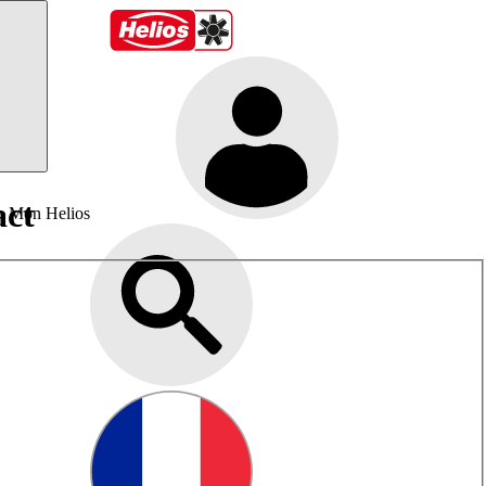
act
Mon Helios