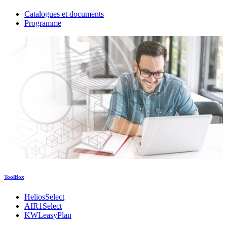
Catalogues et documents
Programme
ToolBox
HeliosSelect
AIR1Select
KWLeasyPlan