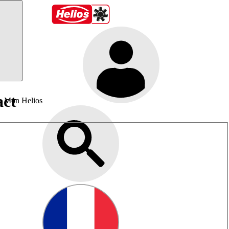
act
Mon Helios