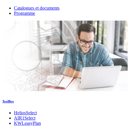
Catalogues et documents
Programme
ToolBox
HeliosSelect
AIR1Select
KWLeasyPlan