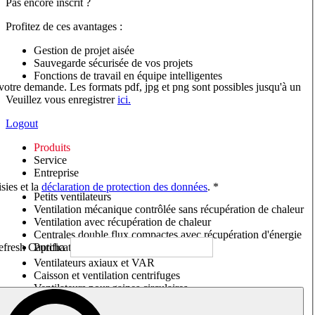
Pas encore inscrit ?
Profitez de ces avantages :
Gestion de projet aisée
Sauvegarde sécurisée de vos projets
Fonctions de travail en équipe intelligentes
 votre demande. Les formats pdf, jpg et png sont possibles jusqu'à un
Veuillez vous enregistrer
ici.
Logout
Produits
Service
Entreprise
sies et la
déclaration de protection des données
. *
Petits ventilateurs
Ventilation mécanique contrôlée sans récupération de chaleur
Ventilation avec récupération de chaleur
Centrales double flux compactes avec récupération d'énergie
Purificateurs d'air/Moniteurs CO
2
Ventilateurs axiaux et VAR
Caisson et ventilation centrifuges
Ventilateurs pour gaines circulaires
Ventilateurs pour gaines rectangulaires
Tourelles de toiture