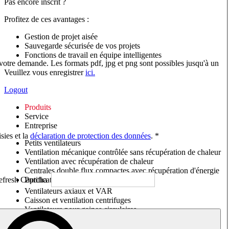
Pas encore inscrit ?
Profitez de ces avantages :
Gestion de projet aisée
Sauvegarde sécurisée de vos projets
Fonctions de travail en équipe intelligentes
 votre demande. Les formats pdf, jpg et png sont possibles jusqu'à un
Veuillez vous enregistrer
ici.
Logout
Produits
Service
Entreprise
sies et la
déclaration de protection des données
. *
Petits ventilateurs
Ventilation mécanique contrôlée sans récupération de chaleur
Ventilation avec récupération de chaleur
Centrales double flux compactes avec récupération d'énergie
Purificateurs d'air/Moniteurs CO
2
Ventilateurs axiaux et VAR
Caisson et ventilation centrifuges
Ventilateurs pour gaines circulaires
Ventilateurs pour gaines rectangulaires
Tourelles de toiture