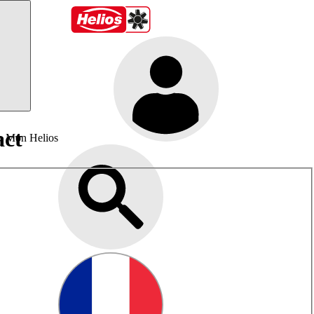
act
Mon Helios