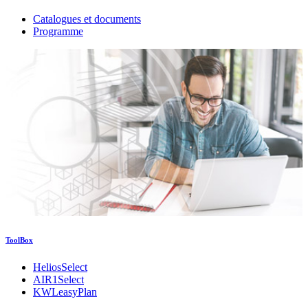
Catalogues et documents
Programme
ToolBox
HeliosSelect
AIR1Select
KWLeasyPlan