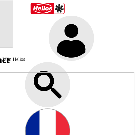
act
Mon Helios