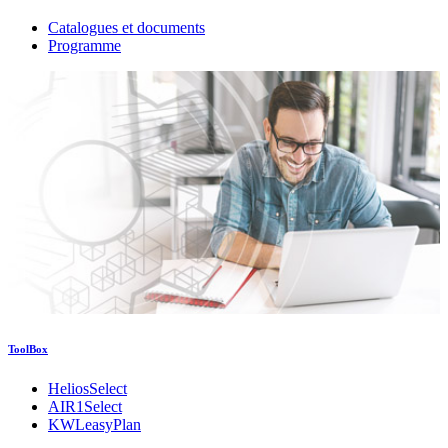
Catalogues et documents
Programme
ToolBox
HeliosSelect
AIR1Select
KWLeasyPlan