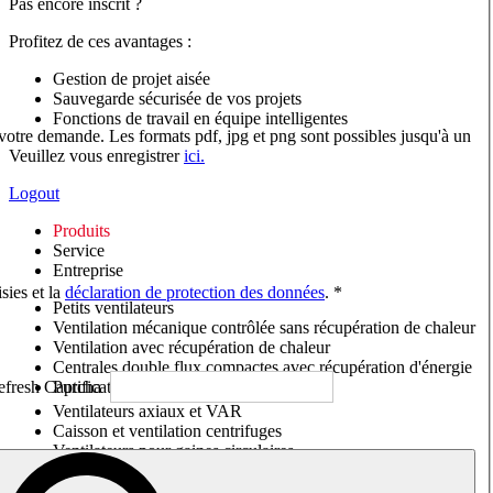
Pas encore inscrit ?
Profitez de ces avantages :
Gestion de projet aisée
Sauvegarde sécurisée de vos projets
Fonctions de travail en équipe intelligentes
 votre demande. Les formats pdf, jpg et png sont possibles jusqu'à un
Veuillez vous enregistrer
ici.
Logout
Produits
Service
Entreprise
sies et la
déclaration de protection des données
. *
Petits ventilateurs
Ventilation mécanique contrôlée sans récupération de chaleur
Ventilation avec récupération de chaleur
Centrales double flux compactes avec récupération d'énergie
Purificateurs d'air/Moniteurs CO
2
Ventilateurs axiaux et VAR
Caisson et ventilation centrifuges
Ventilateurs pour gaines circulaires
Ventilateurs pour gaines rectangulaires
Tourelles de toiture