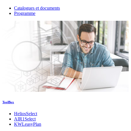
Catalogues et documents
Programme
ToolBox
HeliosSelect
AIR1Select
KWLeasyPlan