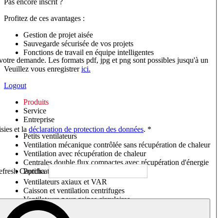
Pas encore inscrit ?
Profitez de ces avantages :
Gestion de projet aisée
Sauvegarde sécurisée de vos projets
Fonctions de travail en équipe intelligentes
 votre demande. Les formats pdf, jpg et png sont possibles jusqu'à un
Veuillez vous enregistrer
ici.
Logout
Produits
Service
Entreprise
sies et la
déclaration de protection des données
. *
Petits ventilateurs
Ventilation mécanique contrôlée sans récupération de chaleur
Ventilation avec récupération de chaleur
Centrales double flux compactes avec récupération d'énergie
Purificateurs d'air/Moniteurs CO
2
Ventilateurs axiaux et VAR
Caisson et ventilation centrifuges
Ventilateurs pour gaines circulaires
Ventilateurs pour gaines rectangulaires
Tourelles de toiture