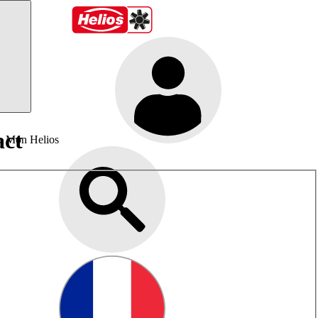
act
Mon Helios