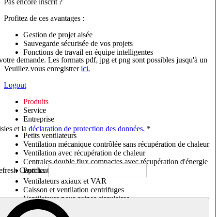
Pas encore inscrit ?
Profitez de ces avantages :
Gestion de projet aisée
Sauvegarde sécurisée de vos projets
Fonctions de travail en équipe intelligentes
 votre demande. Les formats pdf, jpg et png sont possibles jusqu'à un
Veuillez vous enregistrer
ici.
Logout
Produits
Service
Entreprise
sies et la
déclaration de protection des données
. *
Petits ventilateurs
Ventilation mécanique contrôlée sans récupération de chaleur
Ventilation avec récupération de chaleur
Centrales double flux compactes avec récupération d'énergie
Purificateurs d'air/Moniteurs CO
2
Ventilateurs axiaux et VAR
Caisson et ventilation centrifuges
Ventilateurs pour gaines circulaires
Ventilateurs pour gaines rectangulaires
Tourelles de toiture