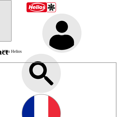
act
Mon Helios