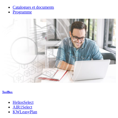
Catalogues et documents
Programme
ToolBox
HeliosSelect
AIR1Select
KWLeasyPlan