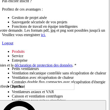
Pas encore inscrit ?
Profitez de ces avantages :
Gestion de projet aisée
Sauvegarde sécurisée de vos projets
Fonctions de travail en équipe intelligentes
 votre demande. Les formats pdf, jpg et png sont possibles jusqu'à un
Veuillez vous enregistrer
ici.
Logout
Produits
Service
Entreprise
sies et la
déclaration de protection des données
. *
Petits ventilateurs
Ventilation mécanique contrôlée sans récupération de chaleur
Ventilation avec récupération de chaleur
Centrales double flux compactes avec récupération d'énergie
Purificateurs d'air/Moniteurs CO
2
Ventilateurs axiaux et VAR
Caisson et ventilation centrifuges
Ventilateurs pour gaines circulaires
Ventilateurs pour gaines rectangulaires
Tourelles de toiture