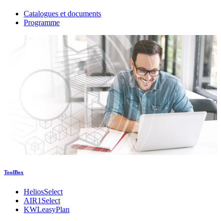
Catalogues et documents
Programme
ToolBox
HeliosSelect
AIR1Select
KWLeasyPlan