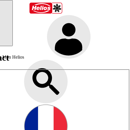
act
Mon Helios