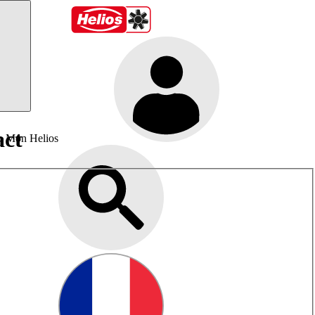
act
Mon Helios