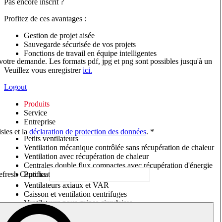
Pas encore inscrit ?
Profitez de ces avantages :
Gestion de projet aisée
Sauvegarde sécurisée de vos projets
Fonctions de travail en équipe intelligentes
 votre demande. Les formats pdf, jpg et png sont possibles jusqu'à un
Veuillez vous enregistrer
ici.
Logout
Produits
Service
Entreprise
sies et la
déclaration de protection des données
. *
Petits ventilateurs
Ventilation mécanique contrôlée sans récupération de chaleur
Ventilation avec récupération de chaleur
Centrales double flux compactes avec récupération d'énergie
Purificateurs d'air/Moniteurs CO
2
Ventilateurs axiaux et VAR
Caisson et ventilation centrifuges
Ventilateurs pour gaines circulaires
Ventilateurs pour gaines rectangulaires
Tourelles de toiture