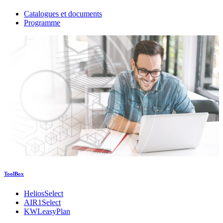
Catalogues et documents
Programme
ToolBox
HeliosSelect
AIR1Select
KWLeasyPlan