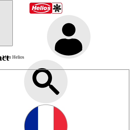
act
Mon Helios