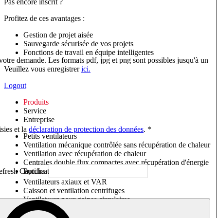
Pas encore inscrit ?
Profitez de ces avantages :
Gestion de projet aisée
Sauvegarde sécurisée de vos projets
Fonctions de travail en équipe intelligentes
 votre demande. Les formats pdf, jpg et png sont possibles jusqu'à un
Veuillez vous enregistrer
ici.
Logout
Produits
Service
Entreprise
sies et la
déclaration de protection des données
. *
Petits ventilateurs
Ventilation mécanique contrôlée sans récupération de chaleur
Ventilation avec récupération de chaleur
Centrales double flux compactes avec récupération d'énergie
Purificateurs d'air/Moniteurs CO
2
Ventilateurs axiaux et VAR
Caisson et ventilation centrifuges
Ventilateurs pour gaines circulaires
Ventilateurs pour gaines rectangulaires
Tourelles de toiture