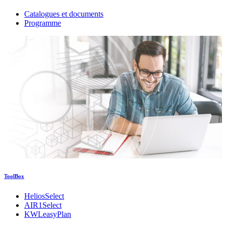
Catalogues et documents
Programme
ToolBox
HeliosSelect
AIR1Select
KWLeasyPlan