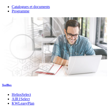
Catalogues et documents
Programme
ToolBox
HeliosSelect
AIR1Select
KWLeasyPlan