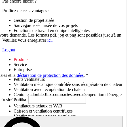
Pas encore inscrit ?
Profitez de ces avantages :
Gestion de projet aisée
Sauvegarde sécurisée de vos projets
Fonctions de travail en équipe intelligentes
 votre demande. Les formats pdf, jpg et png sont possibles jusqu'à un
Veuillez vous enregistrer
ici.
Logout
Produits
Service
Entreprise
sies et la
déclaration de protection des données
. *
Petits ventilateurs
Ventilation mécanique contrôlée sans récupération de chaleur
Ventilation avec récupération de chaleur
Centrales double flux compactes avec récupération d'énergie
Purificateurs d'air/Moniteurs CO
2
Ventilateurs axiaux et VAR
Caisson et ventilation centrifuges
Ventilateurs pour gaines circulaires
Ventilateurs pour gaines rectangulaires
Tourelles de toiture