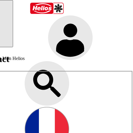
act
Mon Helios