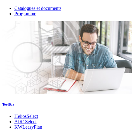
Catalogues et documents
Programme
ToolBox
HeliosSelect
AIR1Select
KWLeasyPlan