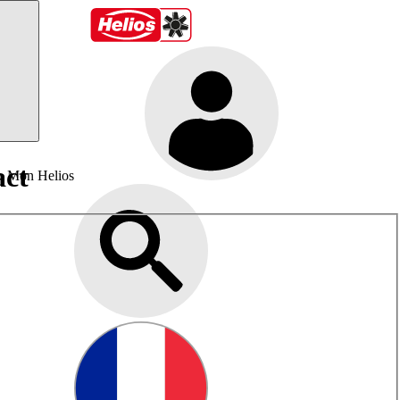
act
Mon Helios