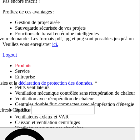
Pas encore inscrit ?
Profitez de ces avantages :
Gestion de projet aisée
Sauvegarde sécurisée de vos projets
Fonctions de travail en équipe intelligentes
 votre demande. Les formats pdf, jpg et png sont possibles jusqu'à un
Veuillez vous enregistrer
ici.
Logout
Produits
Service
Entreprise
sies et la
déclaration de protection des données
. *
Petits ventilateurs
Ventilation mécanique contrôlée sans récupération de chaleur
Ventilation avec récupération de chaleur
Centrales double flux compactes avec récupération d'énergie
Purificateurs d'air/Moniteurs CO
2
Ventilateurs axiaux et VAR
Caisson et ventilation centrifuges
Ventilateurs pour gaines circulaires
Ventilateurs pour gaines rectangulaires
Tourelles de toiture