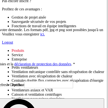
Pas encore inscrit ?
Profitez de ces avantages :
Gestion de projet aisée
Sauvegarde sécurisée de vos projets
Fonctions de travail en équipe intelligentes
 votre demande. Les formats pdf, jpg et png sont possibles jusqu'à un
Veuillez vous enregistrer
ici.
Logout
Produits
Service
Entreprise
sies et la
déclaration de protection des données
. *
Petits ventilateurs
Ventilation mécanique contrôlée sans récupération de chaleur
Ventilation avec récupération de chaleur
Centrales double flux compactes avec récupération d'énergie
Purificateurs d'air/Moniteurs CO
2
Ventilateurs axiaux et VAR
Caisson et ventilation centrifuges
Ventilateurs pour gaines circulaires
Ventilateurs pour gaines rectangulaires
Tourelles de toiture