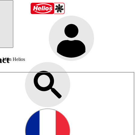
act
Mon Helios