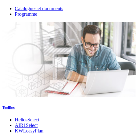
Catalogues et documents
Programme
ToolBox
HeliosSelect
AIR1Select
KWLeasyPlan