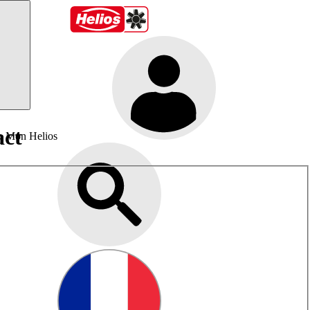
act
Mon Helios