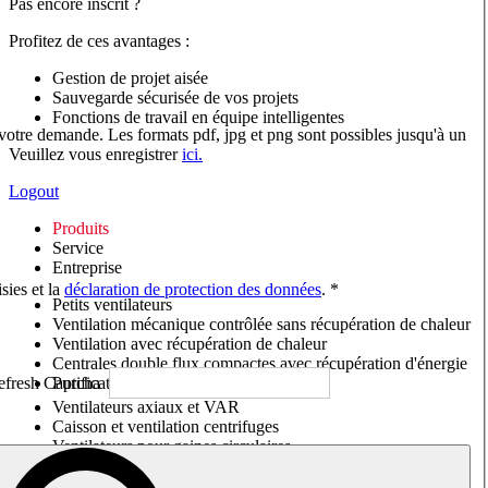
Pas encore inscrit ?
Profitez de ces avantages :
Gestion de projet aisée
Sauvegarde sécurisée de vos projets
Fonctions de travail en équipe intelligentes
 votre demande. Les formats pdf, jpg et png sont possibles jusqu'à un
Veuillez vous enregistrer
ici.
Logout
Produits
Service
Entreprise
sies et la
déclaration de protection des données
. *
Petits ventilateurs
Ventilation mécanique contrôlée sans récupération de chaleur
Ventilation avec récupération de chaleur
Centrales double flux compactes avec récupération d'énergie
Purificateurs d'air/Moniteurs CO
2
Ventilateurs axiaux et VAR
Caisson et ventilation centrifuges
Ventilateurs pour gaines circulaires
Ventilateurs pour gaines rectangulaires
Tourelles de toiture