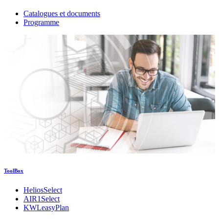
Catalogues et documents
Programme
ToolBox
HeliosSelect
AIR1Select
KWLeasyPlan