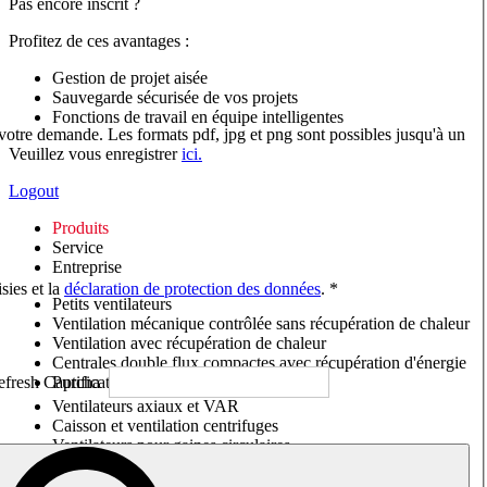
Pas encore inscrit ?
Profitez de ces avantages :
Gestion de projet aisée
Sauvegarde sécurisée de vos projets
Fonctions de travail en équipe intelligentes
 votre demande. Les formats pdf, jpg et png sont possibles jusqu'à un
Veuillez vous enregistrer
ici.
Logout
Produits
Service
Entreprise
sies et la
déclaration de protection des données
. *
Petits ventilateurs
Ventilation mécanique contrôlée sans récupération de chaleur
Ventilation avec récupération de chaleur
Centrales double flux compactes avec récupération d'énergie
Purificateurs d'air/Moniteurs CO
2
Ventilateurs axiaux et VAR
Caisson et ventilation centrifuges
Ventilateurs pour gaines circulaires
Ventilateurs pour gaines rectangulaires
Tourelles de toiture