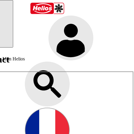
act
Mon Helios