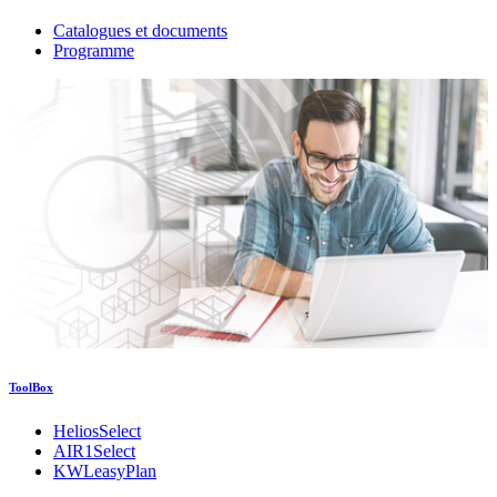
Catalogues et documents
Programme
ToolBox
HeliosSelect
AIR1Select
KWLeasyPlan