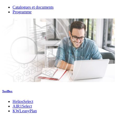
Catalogues et documents
Programme
ToolBox
HeliosSelect
AIR1Select
KWLeasyPlan