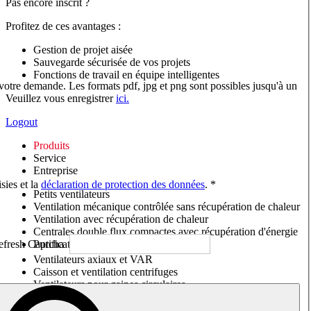
Pas encore inscrit ?
Profitez de ces avantages :
Gestion de projet aisée
Sauvegarde sécurisée de vos projets
Fonctions de travail en équipe intelligentes
 votre demande. Les formats pdf, jpg et png sont possibles jusqu'à un
Veuillez vous enregistrer
ici.
Logout
Produits
Service
Entreprise
sies et la
déclaration de protection des données
. *
Petits ventilateurs
Ventilation mécanique contrôlée sans récupération de chaleur
Ventilation avec récupération de chaleur
Centrales double flux compactes avec récupération d'énergie
Purificateurs d'air/Moniteurs CO
2
Ventilateurs axiaux et VAR
Caisson et ventilation centrifuges
Ventilateurs pour gaines circulaires
Ventilateurs pour gaines rectangulaires
Tourelles de toiture