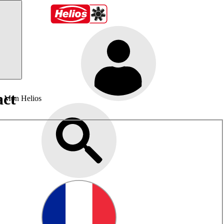
act
Mon Helios