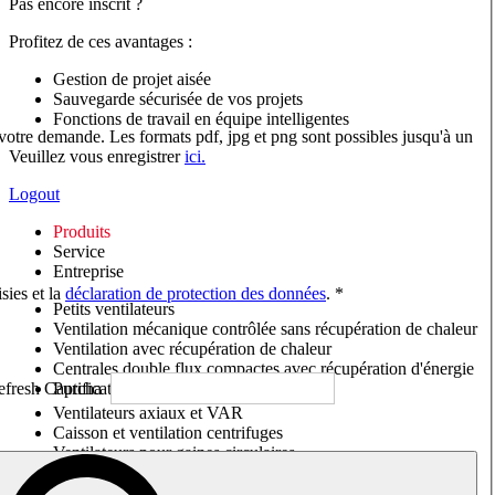
Pas encore inscrit ?
Profitez de ces avantages :
Gestion de projet aisée
Sauvegarde sécurisée de vos projets
Fonctions de travail en équipe intelligentes
 votre demande. Les formats pdf, jpg et png sont possibles jusqu'à un
Veuillez vous enregistrer
ici.
Logout
Produits
Service
Entreprise
sies et la
déclaration de protection des données
. *
Petits ventilateurs
Ventilation mécanique contrôlée sans récupération de chaleur
Ventilation avec récupération de chaleur
Centrales double flux compactes avec récupération d'énergie
Purificateurs d'air/Moniteurs CO
2
Ventilateurs axiaux et VAR
Caisson et ventilation centrifuges
Ventilateurs pour gaines circulaires
Ventilateurs pour gaines rectangulaires
Tourelles de toiture