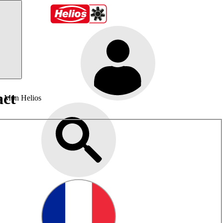
act
Mon Helios