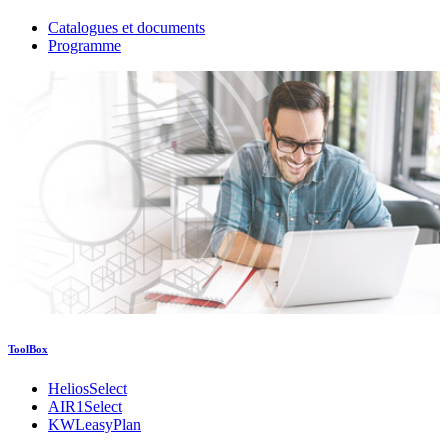
Catalogues et documents
Programme
ToolBox
HeliosSelect
AIR1Select
KWLeasyPlan