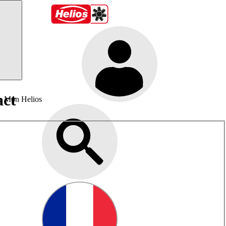
act
Mon Helios