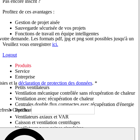
Pas encore inscrit ?
Profitez de ces avantages :
Gestion de projet aisée
Sauvegarde sécurisée de vos projets
Fonctions de travail en équipe intelligentes
 votre demande. Les formats pdf, jpg et png sont possibles jusqu'à un
Veuillez vous enregistrer
ici.
Logout
Produits
Service
Entreprise
sies et la
déclaration de protection des données
. *
Petits ventilateurs
Ventilation mécanique contrôlée sans récupération de chaleur
Ventilation avec récupération de chaleur
Centrales double flux compactes avec récupération d'énergie
Purificateurs d'air/Moniteurs CO
2
Ventilateurs axiaux et VAR
Caisson et ventilation centrifuges
Ventilateurs pour gaines circulaires
Ventilateurs pour gaines rectangulaires
Tourelles de toiture