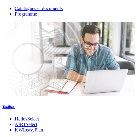
Catalogues et documents
Programme
ToolBox
HeliosSelect
AIR1Select
KWLeasyPlan