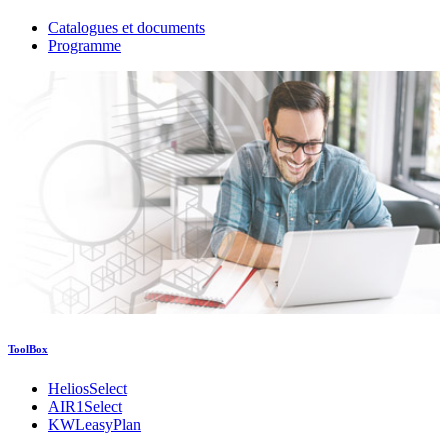
Catalogues et documents
Programme
ToolBox
HeliosSelect
AIR1Select
KWLeasyPlan