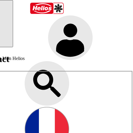
act
Mon Helios