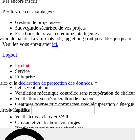
Pas encore inscrit ?
Profitez de ces avantages :
Gestion de projet aisée
Sauvegarde sécurisée de vos projets
Fonctions de travail en équipe intelligentes
 votre demande. Les formats pdf, jpg et png sont possibles jusqu'à un
Veuillez vous enregistrer
ici.
Logout
Produits
Service
Entreprise
sies et la
déclaration de protection des données
. *
Petits ventilateurs
Ventilation mécanique contrôlée sans récupération de chaleur
Ventilation avec récupération de chaleur
Centrales double flux compactes avec récupération d'énergie
Purificateurs d'air/Moniteurs CO
2
Ventilateurs axiaux et VAR
Caisson et ventilation centrifuges
Ventilateurs pour gaines circulaires
Ventilateurs pour gaines rectangulaires
Tourelles de toiture