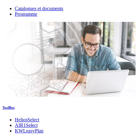
Catalogues et documents
Programme
ToolBox
HeliosSelect
AIR1Select
KWLeasyPlan