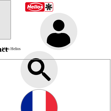
act
Mon Helios