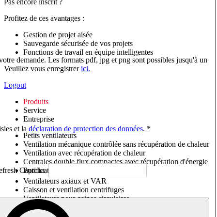
Pas encore inscrit ?
Profitez de ces avantages :
Gestion de projet aisée
Sauvegarde sécurisée de vos projets
Fonctions de travail en équipe intelligentes
 votre demande. Les formats pdf, jpg et png sont possibles jusqu'à un
Veuillez vous enregistrer
ici.
Logout
Produits
Service
Entreprise
sies et la
déclaration de protection des données
. *
Petits ventilateurs
Ventilation mécanique contrôlée sans récupération de chaleur
Ventilation avec récupération de chaleur
Centrales double flux compactes avec récupération d'énergie
Purificateurs d'air/Moniteurs CO
2
Ventilateurs axiaux et VAR
Caisson et ventilation centrifuges
Ventilateurs pour gaines circulaires
Ventilateurs pour gaines rectangulaires
Tourelles de toiture