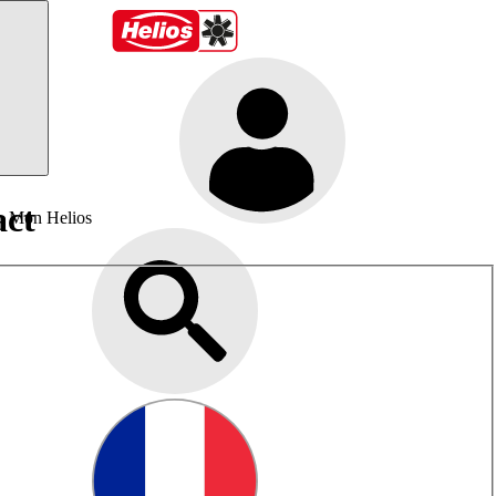
act
Mon Helios