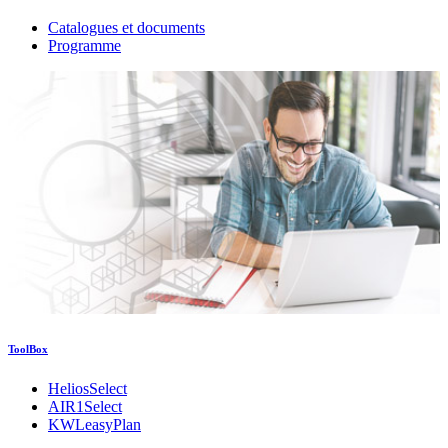
Catalogues et documents
Programme
ToolBox
HeliosSelect
AIR1Select
KWLeasyPlan