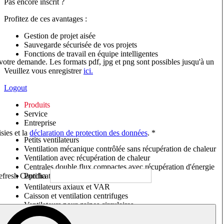
Pas encore inscrit ?
Profitez de ces avantages :
Gestion de projet aisée
Sauvegarde sécurisée de vos projets
Fonctions de travail en équipe intelligentes
 votre demande. Les formats pdf, jpg et png sont possibles jusqu'à un
Veuillez vous enregistrer
ici.
Logout
Produits
Service
Entreprise
sies et la
déclaration de protection des données
. *
Petits ventilateurs
Ventilation mécanique contrôlée sans récupération de chaleur
Ventilation avec récupération de chaleur
Centrales double flux compactes avec récupération d'énergie
Purificateurs d'air/Moniteurs CO
2
Ventilateurs axiaux et VAR
Caisson et ventilation centrifuges
Ventilateurs pour gaines circulaires
Ventilateurs pour gaines rectangulaires
Tourelles de toiture