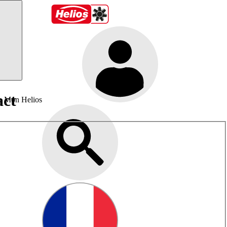
act
Mon Helios