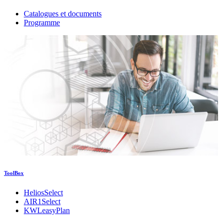
Catalogues et documents
Programme
ToolBox
HeliosSelect
AIR1Select
KWLeasyPlan