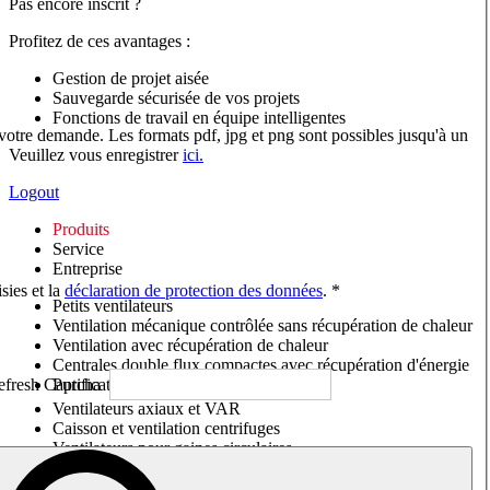
Pas encore inscrit ?
Profitez de ces avantages :
Gestion de projet aisée
Sauvegarde sécurisée de vos projets
Fonctions de travail en équipe intelligentes
 votre demande. Les formats pdf, jpg et png sont possibles jusqu'à un
Veuillez vous enregistrer
ici.
Logout
Produits
Service
Entreprise
sies et la
déclaration de protection des données
. *
Petits ventilateurs
Ventilation mécanique contrôlée sans récupération de chaleur
Ventilation avec récupération de chaleur
Centrales double flux compactes avec récupération d'énergie
Purificateurs d'air/Moniteurs CO
2
Ventilateurs axiaux et VAR
Caisson et ventilation centrifuges
Ventilateurs pour gaines circulaires
Ventilateurs pour gaines rectangulaires
Tourelles de toiture