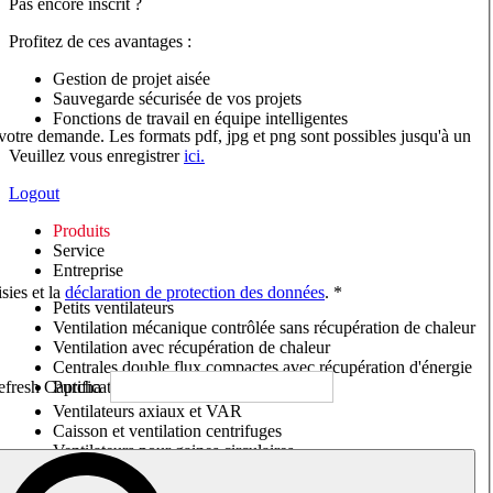
Pas encore inscrit ?
Profitez de ces avantages :
Gestion de projet aisée
Sauvegarde sécurisée de vos projets
Fonctions de travail en équipe intelligentes
 votre demande. Les formats pdf, jpg et png sont possibles jusqu'à un
Veuillez vous enregistrer
ici.
Logout
Produits
Service
Entreprise
sies et la
déclaration de protection des données
. *
Petits ventilateurs
Ventilation mécanique contrôlée sans récupération de chaleur
Ventilation avec récupération de chaleur
Centrales double flux compactes avec récupération d'énergie
Purificateurs d'air/Moniteurs CO
2
Ventilateurs axiaux et VAR
Caisson et ventilation centrifuges
Ventilateurs pour gaines circulaires
Ventilateurs pour gaines rectangulaires
Tourelles de toiture