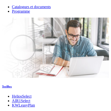
Catalogues et documents
Programme
ToolBox
HeliosSelect
AIR1Select
KWLeasyPlan