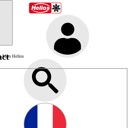
act
Mon Helios