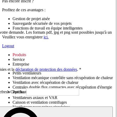
Pas encore inscrit ?
Profitez de ces avantages :
Gestion de projet aisée
Sauvegarde sécurisée de vos projets
Fonctions de travail en équipe intelligentes
 votre demande. Les formats pdf, jpg et png sont possibles jusqu'à un
Veuillez vous enregistrer
ici.
Logout
Produits
Service
Entreprise
sies et la
déclaration de protection des données
. *
Petits ventilateurs
Ventilation mécanique contrôlée sans récupération de chaleur
Ventilation avec récupération de chaleur
Centrales double flux compactes avec récupération d'énergie
Purificateurs d'air/Moniteurs CO
2
Ventilateurs axiaux et VAR
Caisson et ventilation centrifuges
Ventilateurs pour gaines circulaires
Ventilateurs pour gaines rectangulaires
Tourelles de toiture