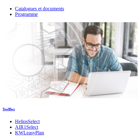
Catalogues et documents
Programme
ToolBox
HeliosSelect
AIR1Select
KWLeasyPlan