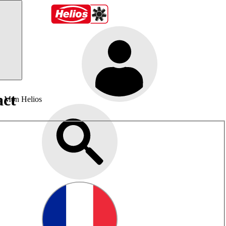
act
Mon Helios