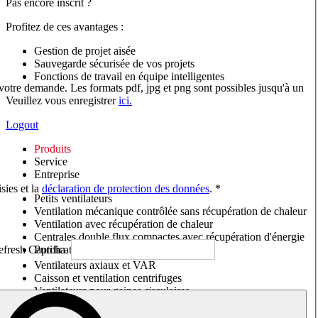
Pas encore inscrit ?
Profitez de ces avantages :
Gestion de projet aisée
Sauvegarde sécurisée de vos projets
Fonctions de travail en équipe intelligentes
 votre demande. Les formats pdf, jpg et png sont possibles jusqu'à un
Veuillez vous enregistrer
ici.
Logout
Produits
Service
Entreprise
sies et la
déclaration de protection des données
. *
Petits ventilateurs
Ventilation mécanique contrôlée sans récupération de chaleur
Ventilation avec récupération de chaleur
Centrales double flux compactes avec récupération d'énergie
Purificateurs d'air/Moniteurs CO
2
Ventilateurs axiaux et VAR
Caisson et ventilation centrifuges
Ventilateurs pour gaines circulaires
Ventilateurs pour gaines rectangulaires
Tourelles de toiture