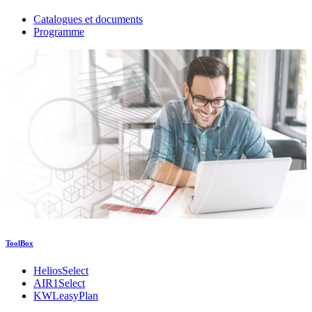
Catalogues et documents
Programme
ToolBox
HeliosSelect
AIR1Select
KWLeasyPlan