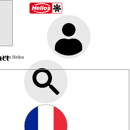
act
Mon Helios