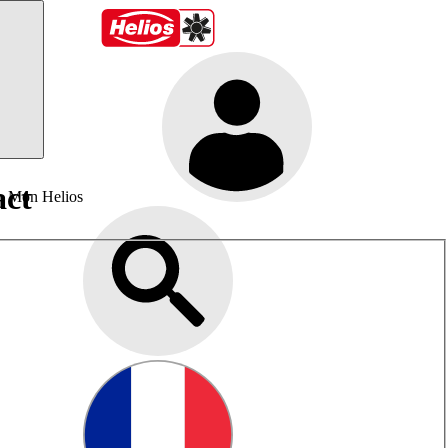
act
Mon Helios