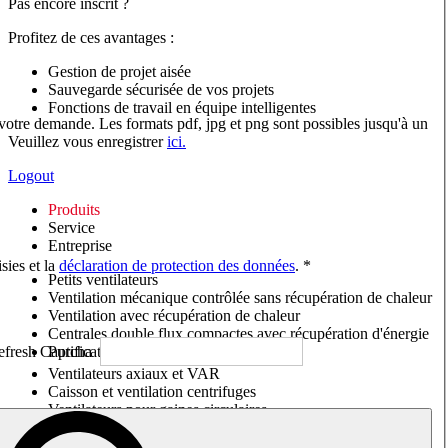
Pas encore inscrit ?
Profitez de ces avantages :
Gestion de projet aisée
Sauvegarde sécurisée de vos projets
Fonctions de travail en équipe intelligentes
 votre demande. Les formats pdf, jpg et png sont possibles jusqu'à un
Veuillez vous enregistrer
ici.
Logout
Produits
Service
Entreprise
sies et la
déclaration de protection des données
. *
Petits ventilateurs
Ventilation mécanique contrôlée sans récupération de chaleur
Ventilation avec récupération de chaleur
Centrales double flux compactes avec récupération d'énergie
Purificateurs d'air/Moniteurs CO
2
Ventilateurs axiaux et VAR
Caisson et ventilation centrifuges
Ventilateurs pour gaines circulaires
Ventilateurs pour gaines rectangulaires
Tourelles de toiture