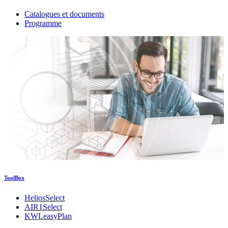
Catalogues et documents
Programme
ToolBox
HeliosSelect
AIR1Select
KWLeasyPlan