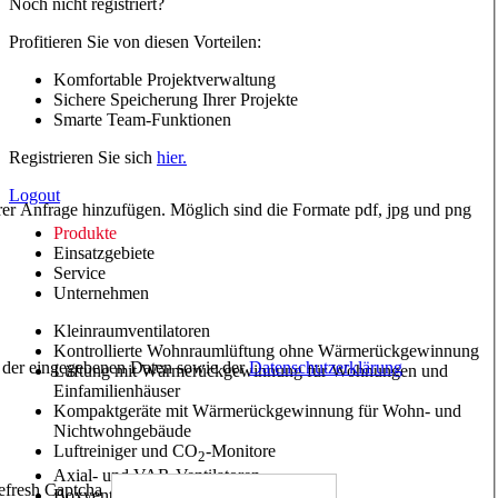
Noch nicht registriert?
Profitieren Sie von diesen Vorteilen:
Komfortable Projektverwaltung
Sichere Speicherung Ihrer Projekte
Smarte Team-Funktionen
Registrieren Sie sich
hier.
Logout
hrer Anfrage hinzufügen. Möglich sind die Formate pdf, jpg und png
Produkte
Einsatzgebiete
Service
Unternehmen
Kleinraumventilatoren
Kontrollierte Wohnraumlüftung ohne Wärmerückgewinnung
ng der eingegebenen Daten sowie der
Datenschutzerklärung
Lüftung mit Wärmerückgewinnung für Wohnungen und
Einfamilienhäuser
Kompaktgeräte mit Wärmerückgewinnung für Wohn- und
Nichtwohngebäude
Luftreiniger und CO
-Monitore
2
Axial- und VAR-Ventilatoren
Boxventilatoren