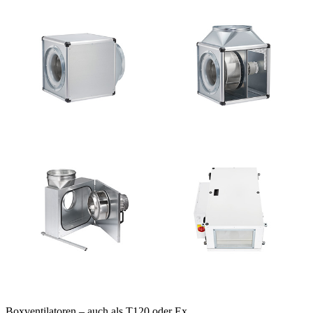
Boxventilatoren – auch als T120 oder Ex