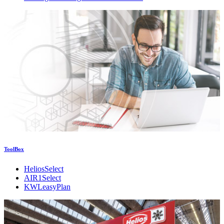
ToolBox
HeliosSelect
AIR1Select
KWLeasyPlan