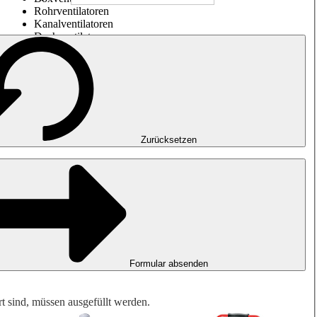
Rohrventilatoren
Kanalventilatoren
Dachventilatoren
Entrauchung, Rauchfreihaltung und Garagenlüftung
Impulsventilatoren
Explosionsgeschützte Ventilatoren
Messen. Steuern. Regeln.
Luftbehandlung
Mechanisches Zubehör
Zurücksetzen
Formular absenden
rt sind, müssen ausgefüllt werden.