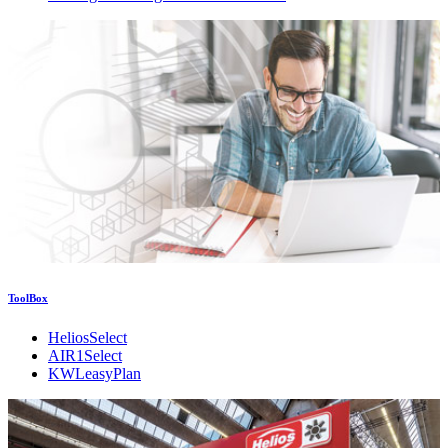
ToolBox
HeliosSelect
AIR1Select
KWLeasyPlan