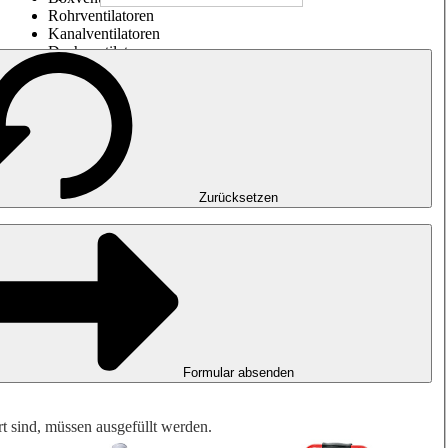
Rohrventilatoren
Kanalventilatoren
Dachventilatoren
Entrauchung, Rauchfreihaltung und Garagenlüftung
Impulsventilatoren
Explosionsgeschützte Ventilatoren
Messen. Steuern. Regeln.
Luftbehandlung
Mechanisches Zubehör
Zurücksetzen
Formular absenden
rt sind, müssen ausgefüllt werden.