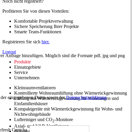
Noch nicht registriert?
Profitieren Sie von diesen Vorteilen:
Komfortable Projektverwaltung
Sichere Speicherung Ihrer Projekte
Smarte Team-Funktionen
Registrieren Sie sich
hier.
Logout
hrer Anfrage hinzufügen. Möglich sind die Formate pdf, jpg und png
Produkte
Einsatzgebiete
Service
Unternehmen
Kleinraumventilatoren
Kontrollierte Wohnraumlüftung ohne Wärmerückgewinnung
ng der eingegebenen Daten sowie der
Datenschutzerklärung
Lüftung mit Wärmerückgewinnung für Wohnungen und
Einfamilienhäuser
Kompaktgeräte mit Wärmerückgewinnung für Wohn- und
Nichtwohngebäude
Luftreiniger und CO
-Monitore
2
Axial- und VAR-Ventilatoren
Boxventilatoren