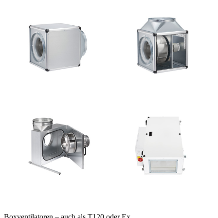
Boxventilatoren – auch als T120 oder Ex