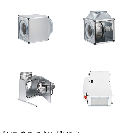
Boxventilatoren – auch als T120 oder Ex