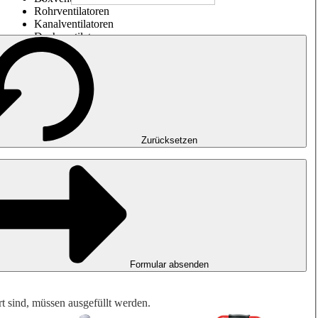
Rohrventilatoren
Kanalventilatoren
Dachventilatoren
Entrauchung, Rauchfreihaltung und Garagenlüftung
Impulsventilatoren
Explosionsgeschützte Ventilatoren
Messen. Steuern. Regeln.
Luftbehandlung
Mechanisches Zubehör
Zurücksetzen
Formular absenden
rt sind, müssen ausgefüllt werden.