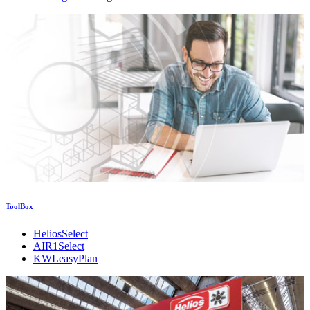
ToolBox
HeliosSelect
AIR1Select
KWLeasyPlan