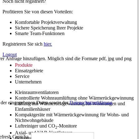
Noch nicht registriert?
Profitieren Sie von diesen Vorteilen:
Komfortable Projektverwaltung
Sichere Speicherung Ihrer Projekte
Smarte Team-Funktionen
Registrieren Sie sich
hier.
Logout
hrer Anfrage hinzufügen. Möglich sind die Formate pdf, jpg und png
Produkte
Einsatzgebiete
Service
Unternehmen
Kleinraumventilatoren
Kontrollierte Wohnraumlüftung ohne Wärmerückgewinnung
ng der eingegebenen Daten sowie der
Datenschutzerklärung
Lüftung mit Wärmerückgewinnung für Wohnungen und
Einfamilienhäuser
Kompaktgeräte mit Wärmerückgewinnung für Wohn- und
Nichtwohngebäude
Luftreiniger und CO
-Monitore
2
Axial- und VAR-Ventilatoren
Boxventilatoren