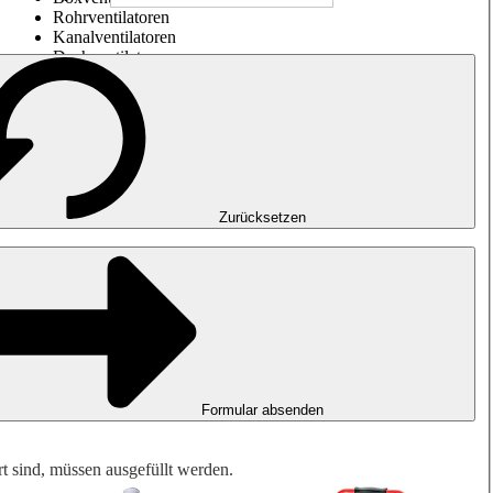
Rohrventilatoren
Kanalventilatoren
Dachventilatoren
Entrauchung, Rauchfreihaltung und Garagenlüftung
Impulsventilatoren
Explosionsgeschützte Ventilatoren
Messen. Steuern. Regeln.
Luftbehandlung
Mechanisches Zubehör
Zurücksetzen
Formular absenden
rt sind, müssen ausgefüllt werden.