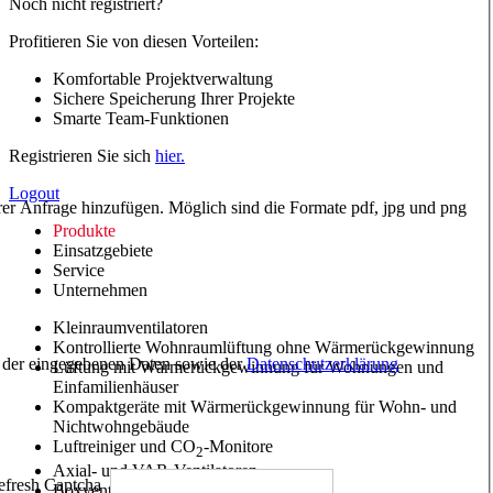
Noch nicht registriert?
Profitieren Sie von diesen Vorteilen:
Komfortable Projektverwaltung
Sichere Speicherung Ihrer Projekte
Smarte Team-Funktionen
Registrieren Sie sich
hier.
Logout
hrer Anfrage hinzufügen. Möglich sind die Formate pdf, jpg und png
Produkte
Einsatzgebiete
Service
Unternehmen
Kleinraumventilatoren
Kontrollierte Wohnraumlüftung ohne Wärmerückgewinnung
ng der eingegebenen Daten sowie der
Datenschutzerklärung
Lüftung mit Wärmerückgewinnung für Wohnungen und
Einfamilienhäuser
Kompaktgeräte mit Wärmerückgewinnung für Wohn- und
Nichtwohngebäude
Luftreiniger und CO
-Monitore
2
Axial- und VAR-Ventilatoren
Boxventilatoren