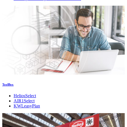
ToolBox
HeliosSelect
AIR1Select
KWLeasyPlan