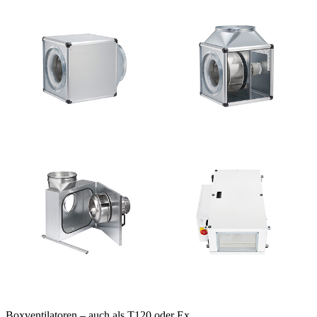
Boxventilatoren – auch als T120 oder Ex