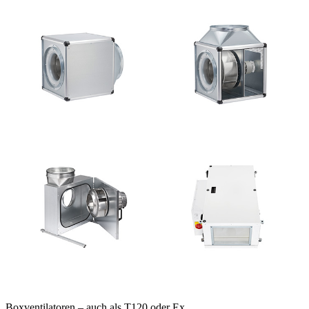
Boxventilatoren – auch als T120 oder Ex