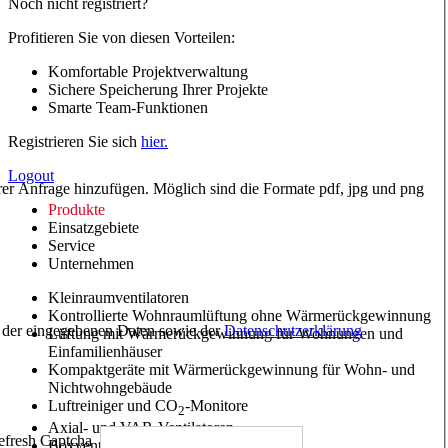
Noch nicht registriert?
Profitieren Sie von diesen Vorteilen:
Komfortable Projektverwaltung
Sichere Speicherung Ihrer Projekte
Smarte Team-Funktionen
Registrieren Sie sich
hier.
Logout
hrer Anfrage hinzufügen. Möglich sind die Formate pdf, jpg und png
Produkte
Einsatzgebiete
Service
Unternehmen
Kleinraumventilatoren
Kontrollierte Wohnraumlüftung ohne Wärmerückgewinnung
ng der eingegebenen Daten sowie der
Datenschutzerklärung
Lüftung mit Wärmerückgewinnung für Wohnungen und
Einfamilienhäuser
Kompaktgeräte mit Wärmerückgewinnung für Wohn- und
Nichtwohngebäude
Luftreiniger und CO
-Monitore
2
Axial- und VAR-Ventilatoren
Boxventilatoren