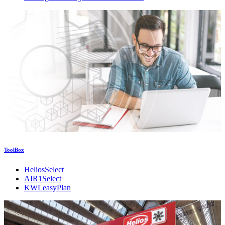
ToolBox
HeliosSelect
AIR1Select
KWLeasyPlan