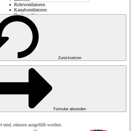
Rohrventilatoren
Kanalventilatoren
Dachventilatoren
Entrauchung, Rauchfreihaltung und Garagenlüftung
Impulsventilatoren
Explosionsgeschützte Ventilatoren
Messen. Steuern. Regeln.
Luftbehandlung
Mechanisches Zubehör
Zurücksetzen
Formular absenden
rt sind, müssen ausgefüllt werden.