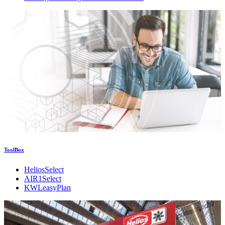
ToolBox
HeliosSelect
AIR1Select
KWLeasyPlan