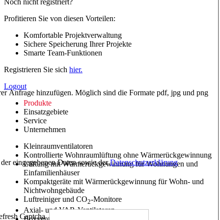
Noch nicht registriert?
Profitieren Sie von diesen Vorteilen:
Komfortable Projektverwaltung
Sichere Speicherung Ihrer Projekte
Smarte Team-Funktionen
Registrieren Sie sich
hier.
Logout
hrer Anfrage hinzufügen. Möglich sind die Formate pdf, jpg und png
Produkte
Einsatzgebiete
Service
Unternehmen
Kleinraumventilatoren
Kontrollierte Wohnraumlüftung ohne Wärmerückgewinnung
ng der eingegebenen Daten sowie der
Datenschutzerklärung
Lüftung mit Wärmerückgewinnung für Wohnungen und
Einfamilienhäuser
Kompaktgeräte mit Wärmerückgewinnung für Wohn- und
Nichtwohngebäude
Luftreiniger und CO
-Monitore
2
Axial- und VAR-Ventilatoren
Boxventilatoren