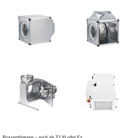
Boxventilatoren – auch als T120 oder Ex