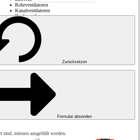
Rohrventilatoren
Kanalventilatoren
Dachventilatoren
Entrauchung, Rauchfreihaltung und Garagenlüftung
Impulsventilatoren
Explosionsgeschützte Ventilatoren
Messen. Steuern. Regeln.
Luftbehandlung
Mechanisches Zubehör
Zurücksetzen
Formular absenden
rt sind, müssen ausgefüllt werden.