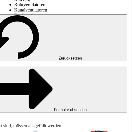
Rohrventilatoren
Kanalventilatoren
Dachventilatoren
Entrauchung, Rauchfreihaltung und Garagenlüftung
Impulsventilatoren
Explosionsgeschützte Ventilatoren
Messen. Steuern. Regeln.
Luftbehandlung
Mechanisches Zubehör
Zurücksetzen
Formular absenden
rt sind, müssen ausgefüllt werden.