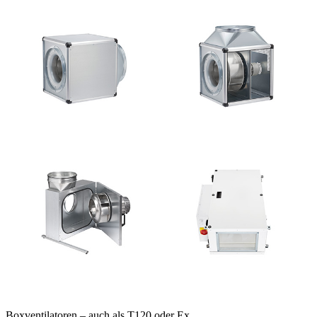
Boxventilatoren – auch als T120 oder Ex