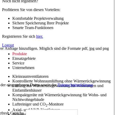
Noch nicht registriert?
Profitieren Sie von diesen Vorteilen:
Komfortable Projektverwaltung
Sichere Speicherung Ihrer Projekte
Smarte Team-Funktionen
Registrieren Sie sich
hier.
Logout
hrer Anfrage hinzufügen. Möglich sind die Formate pdf, jpg und png
Produkte
Einsatzgebiete
Service
Unternehmen
Kleinraumventilatoren
Kontrollierte Wohnraumlüftung ohne Wärmerückgewinnung
ng der eingegebenen Daten sowie der
Datenschutzerklärung
Lüftung mit Wärmerückgewinnung für Wohnungen und
Einfamilienhäuser
Kompaktgeräte mit Wärmerückgewinnung für Wohn- und
Nichtwohngebäude
Luftreiniger und CO
-Monitore
2
Axial- und VAR-Ventilatoren
Boxventilatoren