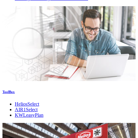
ToolBox
HeliosSelect
AIR1Select
KWLeasyPlan