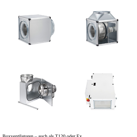
Boxventilatoren – auch als T120 oder Ex