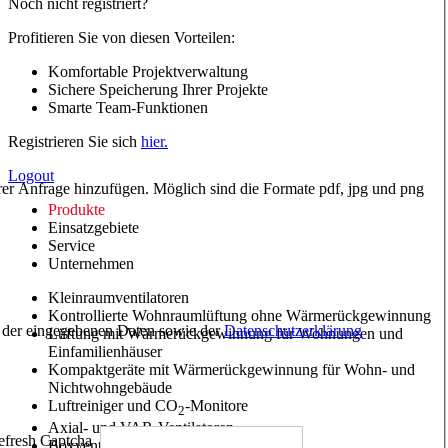
Noch nicht registriert?
Profitieren Sie von diesen Vorteilen:
Komfortable Projektverwaltung
Sichere Speicherung Ihrer Projekte
Smarte Team-Funktionen
Registrieren Sie sich
hier.
Logout
hrer Anfrage hinzufügen. Möglich sind die Formate pdf, jpg und png
Produkte
Einsatzgebiete
Service
Unternehmen
Kleinraumventilatoren
Kontrollierte Wohnraumlüftung ohne Wärmerückgewinnung
ng der eingegebenen Daten sowie der
Datenschutzerklärung
Lüftung mit Wärmerückgewinnung für Wohnungen und
Einfamilienhäuser
Kompaktgeräte mit Wärmerückgewinnung für Wohn- und
Nichtwohngebäude
Luftreiniger und CO
-Monitore
2
Axial- und VAR-Ventilatoren
Boxventilatoren