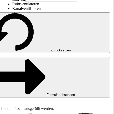
Rohrventilatoren
Kanalventilatoren
Dachventilatoren
Entrauchung, Rauchfreihaltung und Garagenlüftung
Impulsventilatoren
Explosionsgeschützte Ventilatoren
Messen. Steuern. Regeln.
Luftbehandlung
Mechanisches Zubehör
Zurücksetzen
Formular absenden
rt sind, müssen ausgefüllt werden.