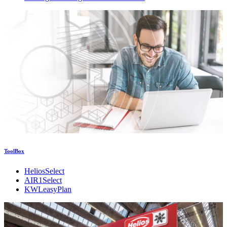
ToolBox
HeliosSelect
AIR1Select
KWLeasyPlan