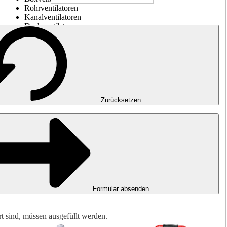
Rohrventilatoren
Kanalventilatoren
Dachventilatoren
Entrauchung, Rauchfreihaltung und Garagenlüftung
Impulsventilatoren
Explosionsgeschützte Ventilatoren
Messen. Steuern. Regeln.
Luftbehandlung
Mechanisches Zubehör
Zurücksetzen
Formular absenden
rt sind, müssen ausgefüllt werden.