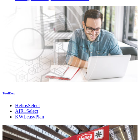
ToolBox
HeliosSelect
AIR1Select
KWLeasyPlan