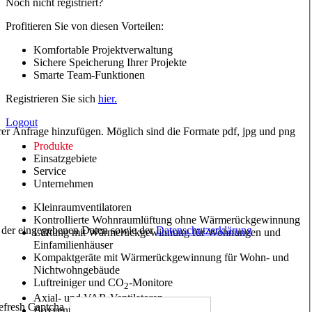
Noch nicht registriert?
Profitieren Sie von diesen Vorteilen:
Komfortable Projektverwaltung
Sichere Speicherung Ihrer Projekte
Smarte Team-Funktionen
Registrieren Sie sich
hier.
Logout
hrer Anfrage hinzufügen. Möglich sind die Formate pdf, jpg und png
Produkte
Einsatzgebiete
Service
Unternehmen
Kleinraumventilatoren
Kontrollierte Wohnraumlüftung ohne Wärmerückgewinnung
ng der eingegebenen Daten sowie der
Datenschutzerklärung
Lüftung mit Wärmerückgewinnung für Wohnungen und
Einfamilienhäuser
Kompaktgeräte mit Wärmerückgewinnung für Wohn- und
Nichtwohngebäude
Luftreiniger und CO
-Monitore
2
Axial- und VAR-Ventilatoren
Boxventilatoren