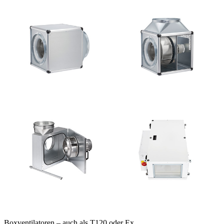
Boxventilatoren – auch als T120 oder Ex