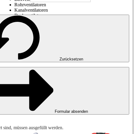
Rohrventilatoren
Kanalventilatoren
Dachventilatoren
Entrauchung, Rauchfreihaltung und Garagenlüftung
Impulsventilatoren
Explosionsgeschützte Ventilatoren
Messen. Steuern. Regeln.
Luftbehandlung
Mechanisches Zubehör
Zurücksetzen
Formular absenden
rt sind, müssen ausgefüllt werden.