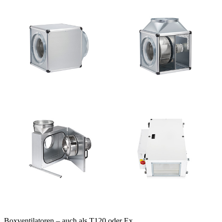
Boxventilatoren – auch als T120 oder Ex