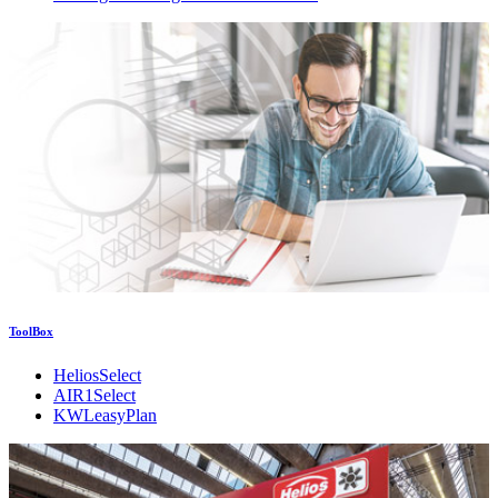
ToolBox
HeliosSelect
AIR1Select
KWLeasyPlan