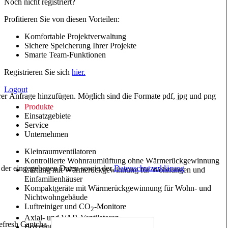
Noch nicht registriert?
Profitieren Sie von diesen Vorteilen:
Komfortable Projektverwaltung
Sichere Speicherung Ihrer Projekte
Smarte Team-Funktionen
Registrieren Sie sich
hier.
Logout
hrer Anfrage hinzufügen. Möglich sind die Formate pdf, jpg und png
Produkte
Einsatzgebiete
Service
Unternehmen
Kleinraumventilatoren
Kontrollierte Wohnraumlüftung ohne Wärmerückgewinnung
ng der eingegebenen Daten sowie der
Datenschutzerklärung
Lüftung mit Wärmerückgewinnung für Wohnungen und
Einfamilienhäuser
Kompaktgeräte mit Wärmerückgewinnung für Wohn- und
Nichtwohngebäude
Luftreiniger und CO
-Monitore
2
Axial- und VAR-Ventilatoren
Boxventilatoren